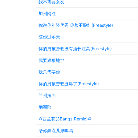
我不需要女友
加州网红
你说你年轻优秀 你脸不脸红(Freestyle)
陪你过冬天
你的男孩套套没有潘长江高(Freestyle)
我要狠狠地**
我只需要你
你的男孩套套丑爆了(Freestyle)
兰州拉面
烟圈歌
♻️西兰花(3Bangz Remix)♻️
给你弄点儿尿喝喝