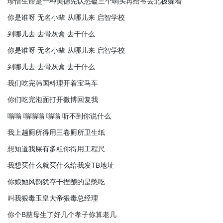
珍惜生命是一种美德先认怂磕三个响头再给爷去北极躲着
你是谁呀 无名小辈 从哪儿来 启智学校
到哪儿去 去骨灰盒 去干什么
你是谁呀 无名小辈 从哪儿来 启智学校
到哪儿去 去骨灰盒 去干什么
我们吃完韩国料理开着宝马车
你们吃完泡面打开微博回复我
嗡嗡 嗡嗡嗡 嗡嗡 听不到你说什么
我上趟厕所得用三卷厕所卫生纸
想知道我屎有多粗你得用工程尺
我想买什么就买什么给我发TB地址
你娘她风韵犹存干捏酿的是憋吃
叫我狠毒玉皇大帝狠毒总经理
你个B慈母生了好几个孝子你算老几