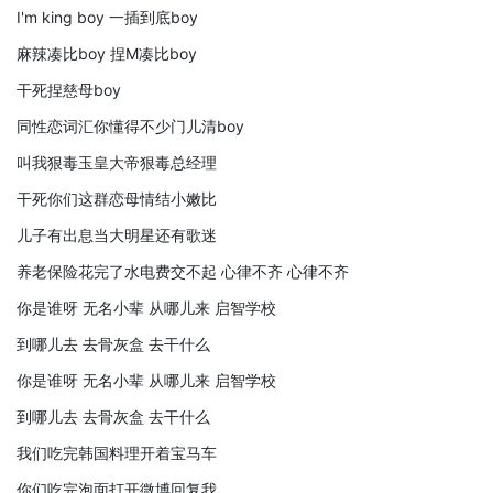
I'm king boy 一插到底boy
麻辣凑比boy 捏M凑比boy
干死捏慈母boy
同性恋词汇你懂得不少门儿清boy
叫我狠毒玉皇大帝狠毒总经理
干死你们这群恋母情结小嫩比
儿子有出息当大明星还有歌迷
养老保险花完了水电费交不起 心律不齐 心律不齐
你是谁呀 无名小辈 从哪儿来 启智学校
到哪儿去 去骨灰盒 去干什么
你是谁呀 无名小辈 从哪儿来 启智学校
到哪儿去 去骨灰盒 去干什么
我们吃完韩国料理开着宝马车
你们吃完泡面打开微博回复我