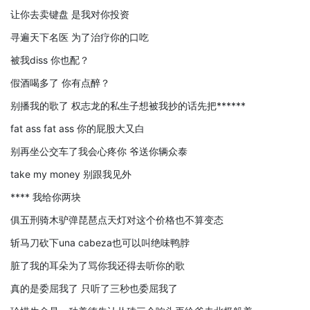
让你去卖键盘 是我对你投资
寻遍天下名医 为了治疗你的口吃
被我diss 你也配？
假酒喝多了 你有点醉？
别播我的歌了 权志龙的私生子想被我抄的话先把******
fat ass fat ass 你的屁股大又白
别再坐公交车了我会心疼你 爷送你辆众泰
take my money 别跟我见外
**** 我给你两块
俱五刑骑木驴弹琵琶点天灯对这个价格也不算变态
斩马刀砍下una cabeza也可以叫绝味鸭脖
脏了我的耳朵为了骂你我还得去听你的歌
真的是委屈我了 只听了三秒也委屈我了