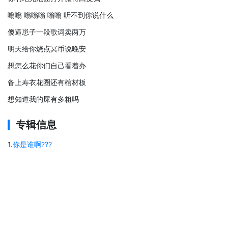
嗡嗡 嗡嗡嗡 嗡嗡 听不到你说什么
傻逼崽子一段歌词卖两万
明天给你烧点冥币说晚安
想怎么花你们自己看着办
备上寿衣花圈还有棺材板
想知道我的屎有多粗吗
专辑信息
1
.
你是谁啊???