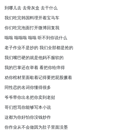
到哪儿去 去骨灰盒 去干什么
我们吃完韩国料理开着宝马车
你们吃完泡面打开微博回复我
嗡嗡 嗡嗡嗡 嗡嗡 听不到你说什么
老子作业不是抄的 我们全部都是抢的
我们嘴巴硬的就是他妈不服软的
我的巴掌还在举着 看把你给痒得
劝你棺材里面歇着记得要把屁股撅着
同性恋的名词你懂得很多
爷爷带你出名把你卖到老挝
哥们想骂你能够写本小说
这都为你好怕你没钱炒作
你作业从不会做因为肚子里面没墨