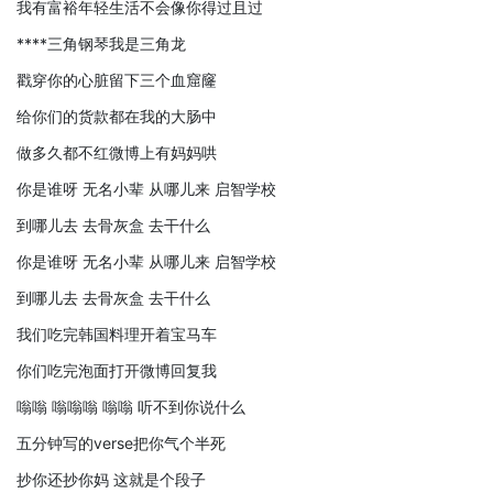
我有富裕年轻生活不会像你得过且过
****三角钢琴我是三角龙
戳穿你的心脏留下三个血窟窿
给你们的货款都在我的大肠中
做多久都不红微博上有妈妈哄
你是谁呀 无名小辈 从哪儿来 启智学校
到哪儿去 去骨灰盒 去干什么
你是谁呀 无名小辈 从哪儿来 启智学校
到哪儿去 去骨灰盒 去干什么
我们吃完韩国料理开着宝马车
你们吃完泡面打开微博回复我
嗡嗡 嗡嗡嗡 嗡嗡 听不到你说什么
五分钟写的verse把你气个半死
抄你还抄你妈 这就是个段子