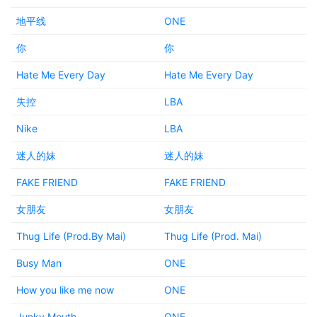
地平线
ONE
你
你
Hate Me Every Day
Hate Me Every Day
失控
LBA
Nike
LBA
迷人的妹
迷人的妹
FAKE FRIEND
FAKE FRIEND
女朋友
女朋友
Thug Life (Prod.By Mai)
Thug Life (Prod. Mai)
Busy Man
ONE
How you like me now
ONE
Junky Mouth
ONE