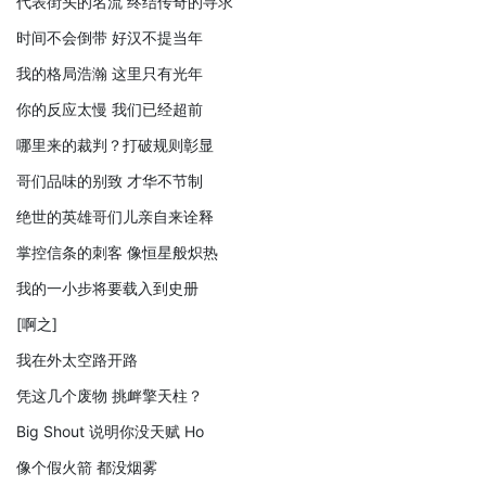
代表街头的名流 终结传奇的寻求
时间不会倒带 好汉不提当年
我的格局浩瀚 这里只有光年
你的反应太慢 我们已经超前
哪里来的裁判？打破规则彰显
哥们品味的别致 才华不节制
绝世的英雄哥们儿亲自来诠释
掌控信条的刺客 像恒星般炽热
我的一小步将要载入到史册
[啊之]
我在外太空路开路
凭这几个废物 挑衅擎天柱？
Big Shout 说明你没天赋 Ho
像个假火箭 都没烟雾