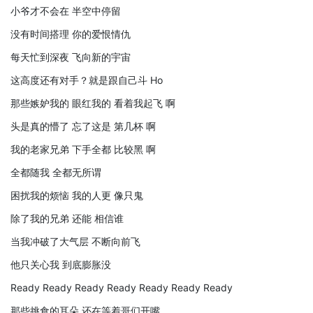
小爷才不会在 半空中停留
没有时间搭理 你的爱恨情仇
每天忙到深夜 飞向新的宇宙
这高度还有对手？就是跟自己斗 Ho
那些嫉妒我的 眼红我的 看着我起飞 啊
头是真的懵了 忘了这是 第几杯 啊
我的老家兄弟 下手全都 比较黑 啊
全都随我 全都无所谓
困扰我的烦恼 我的人更 像只鬼
除了我的兄弟 还能 相信谁
当我冲破了大气层 不断向前飞
他只关心我 到底膨胀没
Ready Ready Ready Ready Ready Ready Ready
那些挑食的耳朵 还在等着哥们开嘴