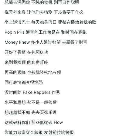
总能去洞悉你 不纯的动机 别再自作聪明
像天外来客 让他们去猜测 下步将要干什么
坐上巡演巴士 每天都是假日 哪都在播放着我的歌
Popin Pills 通宵的工作像是在 和时间在赛跑
Money knew 多少人通过欲望 去赢得了财宝
开好了香槟 在包厢庆功
来到我楼顶 的套房叮咚
再高的顶峰 也被我轻松地占领
同行表情都变得惊恐
没时间陪 Fake Rappers 作秀
水平和思想 都不是一般落后
想超越我不如 先去买张乐透
这就破解你们 那些低端破 Flow
靠能力致富穿金戴银 发射前拉响警报