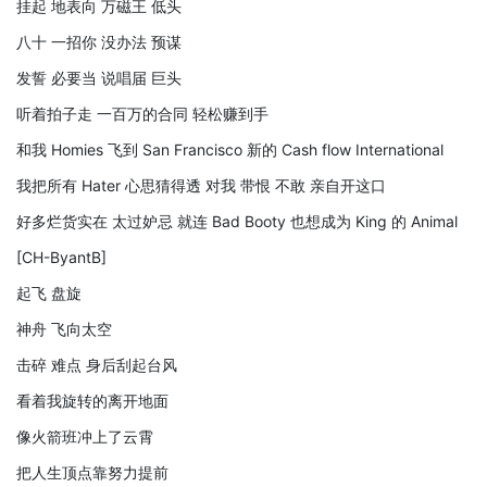
挂起 地表向 万磁王 低头
八十 一招你 没办法 预谋
发誓 必要当 说唱届 巨头
听着拍子走 一百万的合同 轻松赚到手
和我 Homies 飞到 San Francisco 新的 Cash flow International
我把所有 Hater 心思猜得透 对我 带恨 不敢 亲自开这口
好多烂货实在 太过妒忌 就连 Bad Booty 也想成为 King 的 Animal
[CH-ByantB]
起飞 盘旋
神舟 飞向太空
击碎 难点 身后刮起台风
看着我旋转的离开地面
像火箭班冲上了云霄
把人生顶点靠努力提前