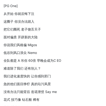
[PG One]
从开始 你就后悔下注
这圈子 你没办法踏入
把它们圈死 老子饶舌天子
面对偏质 开辟新的大陆
你说我们风格偏 Migos
低谷到风口浪尖 Nemo
全队都是 A 吊你 60倍 早晚会成为C EO
难道除了我们 还有别人？
我们进化速度快的 让你感到邪门
急的他们面目狰狞 真的玷污风景
没有办法只能背后 造谣泄愤 Say me
花式 技巧像 钻石般 稀有