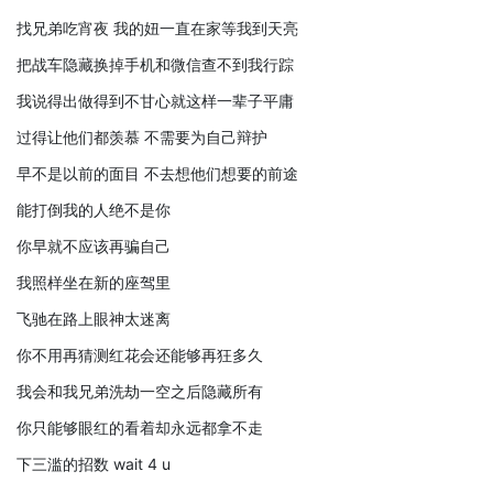
找兄弟吃宵夜 我的妞一直在家等我到天亮
把战车隐藏换掉手机和微信查不到我行踪
我说得出做得到不甘心就这样一辈子平庸
过得让他们都羡慕 不需要为自己辩护
早不是以前的面目 不去想他们想要的前途
能打倒我的人绝不是你
你早就不应该再骗自己
我照样坐在新的座驾里
飞驰在路上眼神太迷离
你不用再猜测红花会还能够再狂多久
我会和我兄弟洗劫一空之后隐藏所有
你只能够眼红的看着却永远都拿不走
下三滥的招数 wait 4 u