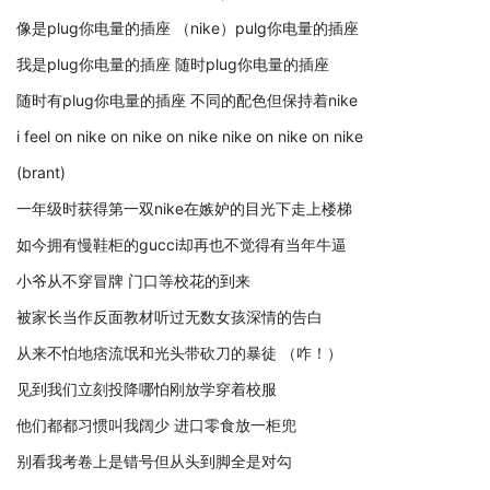
像是plug你电量的插座 （nike）pulg你电量的插座
我是plug你电量的插座 随时plug你电量的插座
随时有plug你电量的插座 不同的配色但保持着nike
i feel on nike on nike on nike nike on nike on nike
(brant)
一年级时获得第一双nike在嫉妒的目光下走上楼梯
如今拥有慢鞋柜的gucci却再也不觉得有当年牛逼
小爷从不穿冒牌 门口等校花的到来
被家长当作反面教材听过无数女孩深情的告白
从来不怕地痞流氓和光头带砍刀的暴徒 （咋！）
见到我们立刻投降哪怕刚放学穿着校服
他们都都习惯叫我阔少 进口零食放一柜兜
别看我考卷上是错号但从头到脚全是对勾