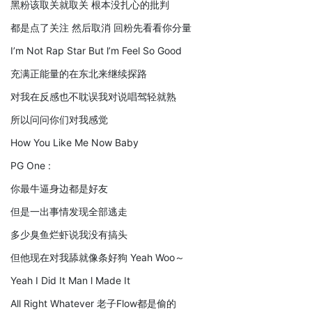
黑粉该取关就取关 根本没扎心的批判
都是点了关注 然后取消 回粉先看看你分量
I’m Not Rap Star But l’m Feel So Good
充满正能量的在东北来继续探路
对我在反感也不耽误我对说唱驾轻就熟
所以问问你们对我感觉
How You Like Me Now Baby
PG One :
你最牛逼身边都是好友
但是一出事情发现全部逃走
多少臭鱼烂虾说我没有搞头
但他现在对我舔就像条好狗 Yeah Woo～
Yeah I Did It Man l Made It
All Right Whatever 老子Flow都是偷的