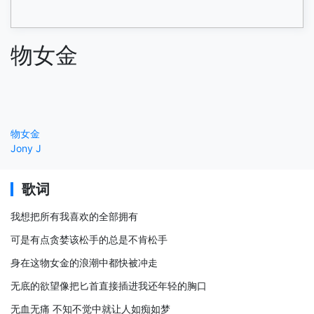
物女金
物女金
Jony J
歌词
我想把所有我喜欢的全部拥有
可是有点贪婪该松手的总是不肯松手
身在这物女金的浪潮中都快被冲走
无底的欲望像把匕首直接插进我还年轻的胸口
无血无痛 不知不觉中就让人如痴如梦