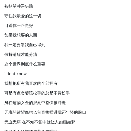
被欲望冲昏头脑
守住我最爱的这一切
目送你一路走好
如果我想要的东西
我一定要靠我自己得到
保持清醒才能分清
这个世界到底什么重要
i dont know
我想把所有我喜欢的全部拥有
可是有点贪婪该松手的总是不肯松手
身在这物女金的浪潮中都快被冲走
无底的欲望像把匕首直接插进我还年轻的胸口
无血无痛 在不知不觉中就让人如痴如梦