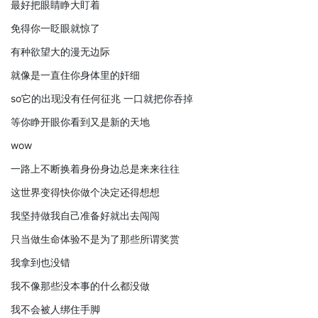
最好把眼睛睁大盯着
免得你一眨眼就惊了
有种欲望大的漫无边际
就像是一直住你身体里的奸细
so它的出现没有任何征兆 一口就把你吞掉
等你睁开眼你看到又是新的天地
wow
一路上不断换着身份身边总是来来往往
这世界变得快你做个决定还得想想
我坚持做我自己准备好就出去闯闯
只当做生命体验不是为了那些所谓奖赏
我拿到也没错
我不像那些没本事的什么都没做
我不会被人绑住手脚