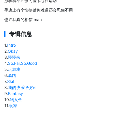
撩骚着不经撩的虚荣心在蠕动
手边上有个快捷键你难道还会忍住不用
也许我真的相信 man
专辑信息
1
.
Intro
2
.
Okay
3
.
慢慢来
4
.
So.Far.So.Good
5
.
玩游戏
6
.
套路
7
.
Skit
8
.
我的快乐很便宜
9
.
Fantasy
10
.
物女金
11
.
玩家