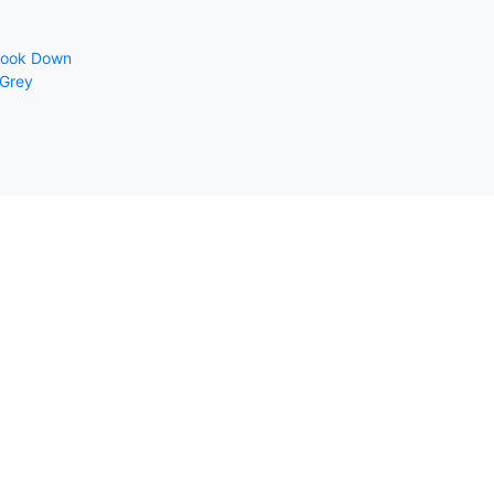
Look Down
 Grey