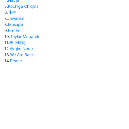
4
.
Hayat
5
.
Kochiga Chiqma
6
.
斗牛
7
.
Jawabim
8
.
Musape
9
.
Brother
10
.
Toylar Mubarek
11
.
毕业时间
12
.
Ayqim Nede
13
.
We Are Back
14
.
Peace