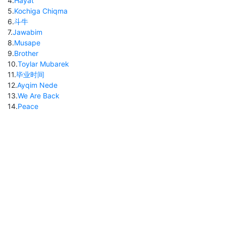
4
.
Hayat
5
.
Kochiga Chiqma
6
.
斗牛
7
.
Jawabim
8
.
Musape
9
.
Brother
10
.
Toylar Mubarek
11
.
毕业时间
12
.
Ayqim Nede
13
.
We Are Back
14
.
Peace