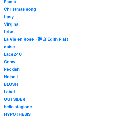
Picnic
Christmas song
tipsy
Virginal
fetus
La Vie en Rose（翻自 Édith Piaf）
noise
Lace240
Gnaw
Peckish
Noise I
BLUSH
Label
OUTSIDER
bella stagione
HYPOTHESIS