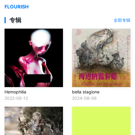
FLOURISH
专辑
全部专辑
Hemophilia
bella stagione
2022-06-12
2024-08-06