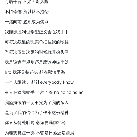
万语千言 不如面对风险
不怕牵连 所以从不抱怨
一路向前 逐渐成为焦点
我憧憬胜利也希望正义会在我手中
可每次残酷的现实总掐住我的喉咙
当每次做出决定的时候就开始头痛
我是该遵守规则还是应该冲破牢笼
bro 我还是抬起头 想在那海里游
一个人继续走 想让everybody know
有人在逼我收手 当然回答 no no no no no
我坚持做的一切不光为了我的亲人
是为了我的信仰为了传承这份精神
你又从何处听闻 必须要满腹经纶
为理想孤注一掷 不管是日落还是清晨