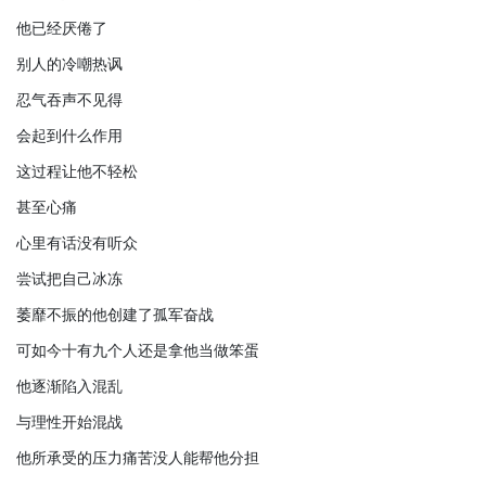
他已经厌倦了
别人的冷嘲热讽
忍气吞声不见得
会起到什么作用
这过程让他不轻松
甚至心痛
心里有话没有听众
尝试把自己冰冻
萎靡不振的他创建了孤军奋战
可如今十有九个人还是拿他当做笨蛋
他逐渐陷入混乱
与理性开始混战
他所承受的压力痛苦没人能帮他分担