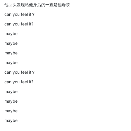
他回头发现站他身后的一直是他母亲
can you feel it？
can you feel it?
maybe
maybe
maybe
maybe
can you feel it？
can you feel it?
maybe
maybe
maybe
maybe