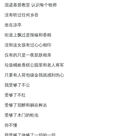
混迹基督教堂 认识每个牧师
没有听过任何乡音
坐在凉亭
街道上飘过是辣椒和香精
没和这女孩有过心心相印
仅有的只是一夜肌肤相亲
垃圾桶捡香槟公园里和老人将军
只要有人荷包镶金我就感到伤心
我受够了不公
受够了不红
受够了宿醉和躺在树丛
受够了木门的蛀虫
你不懂
我受够了做够了一切的一切