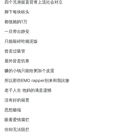
四个兄弟挺直背脊上流社会对立
脚下每块砖头
都值她妈1万
一旦带出静安
只能敲碎吃顿泥饭
曾卖过吸管
屋外皆是饥寒
赚的小钱只能给粥加个皮蛋
所以那些EMO rapper别来和我比惨
老子人生 他妈的满是遗憾
没有好的籍贯
思想极端
眼看爱情腐烂
但却无法阻拦