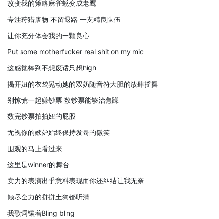
改变我的策略麻雀蜕变成老鹰
专注狩猎废物 不留退路 一支精良队伍
让你充分体会我的一颗良心
Put some motherfucker real shit on my mic
这感觉棒到不想废话只想high
揭开妞的衣袋晃动她的双奶随音符大胆的放肆摇摆
别惊慌一起赚钞票 数钞票能够治焦躁
数完钞票拍拍妞的屁股
无视你的嫉妒始终保持发哥的微笑
围观的马上看过来
这里是winner的舞台
卖力的表演出乎意料表现而你还纠结让我无奈
倾尽全力的拼拼土狗都听清
我歌词镶着Bling bling