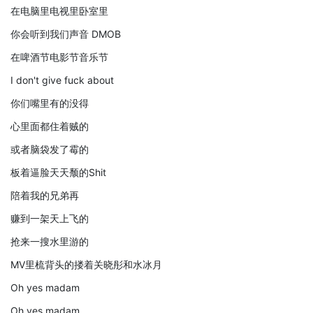
在电脑里电视里卧室里
你会听到我们声音 DMOB
在啤酒节电影节音乐节
I don't give fuck about
你们嘴里有的没得
心里面都住着贼的
或者脑袋发了霉的
板着逼脸天天颓的Shit
陪着我的兄弟再
赚到一架天上飞的
抢来一搜水里游的
MV里梳背头的搂着关晓彤和水冰月
Oh yes madam
Oh yes madam