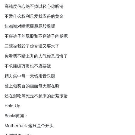
高纯度信心绝不掉以轻心你听清
不爱什么权利只爱我应得的黄金
妞都嘴对嘴呢屁股屁股腿呢
不穿裤子的屁股和不穿裤子的腿呢
三观被我毁了你专辑又要水了
你看我不断上升的人气你又后悔了
不求腰缠万贯也不愿要饭
精力集中每一天钱用音乐赚
登上领奖台的画面每天都在盼
还在混吃等死走不起来的赶紧滚蛋
Hold Up
BooM黄旭：
Motherfuck 这只是个开头