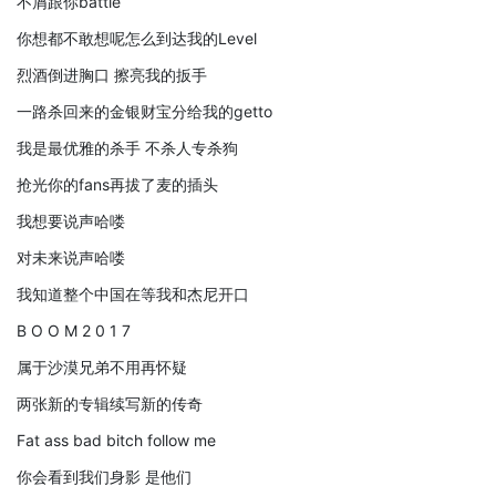
不屑跟你battle
你想都不敢想呢怎么到达我的Level
烈酒倒进胸口 擦亮我的扳手
一路杀回来的金银财宝分给我的getto
我是最优雅的杀手 不杀人专杀狗
抢光你的fans再拔了麦的插头
我想要说声哈喽
对未来说声哈喽
我知道整个中国在等我和杰尼开口
B O O M 2 0 1 7
属于沙漠兄弟不用再怀疑
两张新的专辑续写新的传奇
Fat ass bad bitch follow me
你会看到我们身影 是他们