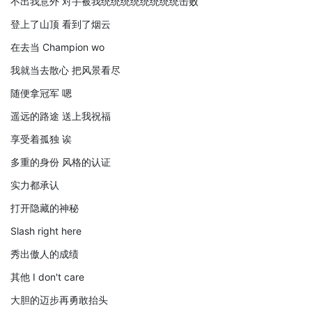
不出我意外 对手被我统统统统统统统统击败
登上了山顶 看到了烟云
在去当 Champion wo
我就当去散心 把风景看尽
随便拿冠军 嗯
遥远的路途 送上我祝福
享受着孤独 诶
多重的身份 风格的认证
实力都承认
打开隐藏的神秘
Slash right here
秀出傲人的成绩
其他 I don't care
大胆的迈步再勇敢抬头