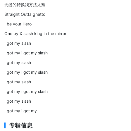
无缝的转换我方法太熟
Straight Outta ghetto
I be your Hero
One by X slash king in the mirror
I got my slash
I got my i got my slash
I got my slash
I got my i got my slash
I got my slash
I got my i got my slash
I got my slash
I got my i got my
专辑信息