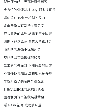
我改变自己世界都被颠倒日夜
全方位的保证斜杠 boy 都太过直接
请你留在原地 分析我的实力
多重身份太有新意忙着定义
齐头并进的原理 从来不需要回避
请别误解这原意 看你入弯都没力
顽固的老派毫不犹豫远离
华丽的出击撕破你的脸皮
拿出勇气去面对 不用假装的谦虚
不管任务再艰巨 过程地段多偏僻
早就升级了装备内外都配套
打破沉寂的通向成功的轨道
困难和舆论早被我装进背包
看 slash 记号 成功的味道