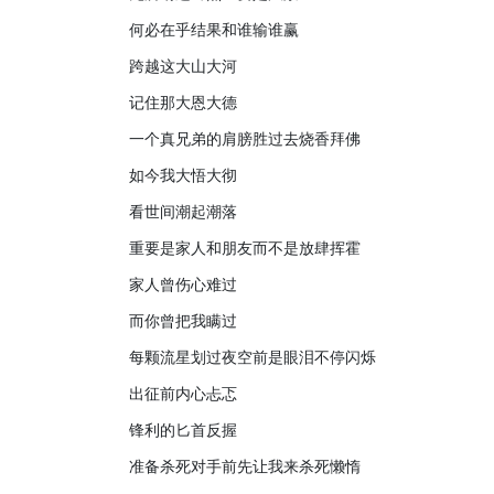
何必在乎结果和谁输谁赢
跨越这大山大河
记住那大恩大德
一个真兄弟的肩膀胜过去烧香拜佛
如今我大悟大彻
看世间潮起潮落
重要是家人和朋友而不是放肆挥霍
家人曾伤心难过
而你曾把我瞒过
每颗流星划过夜空前是眼泪不停闪烁
出征前内心忐忑
锋利的匕首反握
准备杀死对手前先让我来杀死懒惰