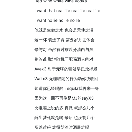
Red wine white wine vodka
I want that real life real life real life
I want no lie no lie no lie
他既是生命之水 也会是天使之泪
这一杯 装进了胃 需要岁月去体会
错与对 虽然有时难以分清白与黑
别管谁 取消随机匹配喝酒人的对
Ayex3 对于无聊的猜疑早已觉得累
Waitx3 无理取闹的行为劝你快收回
知道你已经喝醉 Tequila我再来一杯
因为这一回不再像是MJ的sayX3
比谁嘴上说的多 真做 就那么几个
醉生梦死就是喝 最后 也没剩几个
所以难得 难得胡涂时酒最难喝