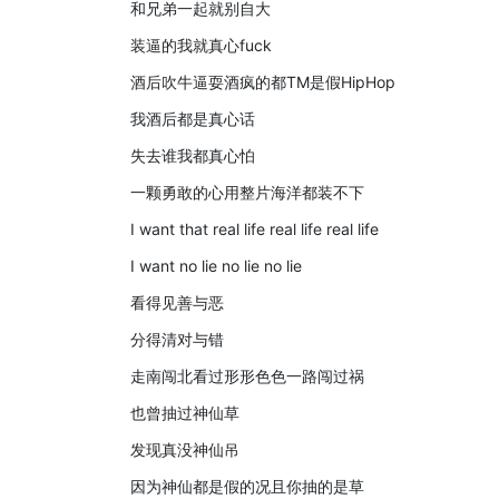
和兄弟一起就别自大
装逼的我就真心fuck
酒后吹牛逼耍酒疯的都TM是假HipHop
我酒后都是真心话
失去谁我都真心怕
一颗勇敢的心用整片海洋都装不下
I want that real life real life real life
I want no lie no lie no lie
看得见善与恶
分得清对与错
走南闯北看过形形色色一路闯过祸
也曾抽过神仙草
发现真没神仙吊
因为神仙都是假的况且你抽的是草