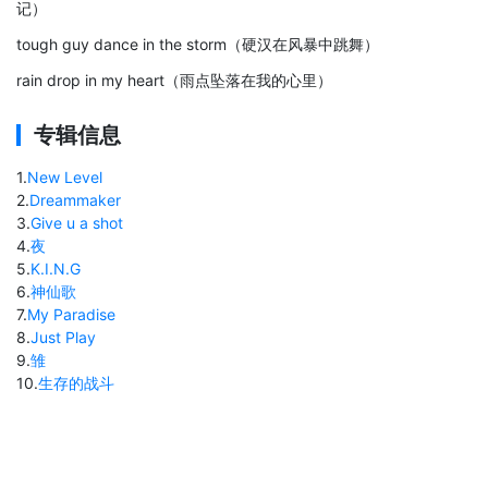
记）
tough guy dance in the storm（硬汉在风暴中跳舞）
rain drop in my heart（雨点坠落在我的心里）
专辑信息
1
.
New Level
2
.
Dreammaker
3
.
Give u a shot
4
.
夜
5
.
K.I.N.G
6
.
神仙歌
7
.
My Paradise
8
.
Just Play
9
.
雏
10
.
生存的战斗