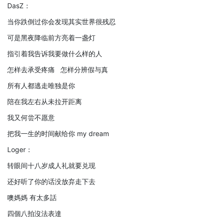
DasZ：
当你跌倒过你会发现其实世界很残忍
可是黑夜降临前方亮着一盏灯
指引着我告诉我要做什么样的人
怎样去承受疼痛 怎样分辨假与真
所有人都逃走唯独是你
陪在我左右从未拉开距离
我又何尝不愿意
把我一生的时间献给你 my dream
Loger：
转眼间十八岁成人礼就要兑现
还好听了你的话没放弃走下去
噢媽媽 有太多話
四個八拍沒法表達