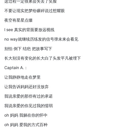
这过程一定很累会失去了笑脸
不要让现实把梦给碾碎说过想耀眼
夜空有星星点缀
l see 真实的背面要放远视线
no way就继续历练发的信号弹未来会看见
别怕 倒下 结疤 把故事写下
长大别没有变化的长大白了头发平凡被埋下
Captain A.：
让我静静地走在梦里
让我告诉妈妈还好没放弃
我说亲爱的那些有过的承诺
我说亲爱的你见过我的懦弱
oh 妈妈 我躺在你的怀中
oh 妈妈 爱我的方式百种