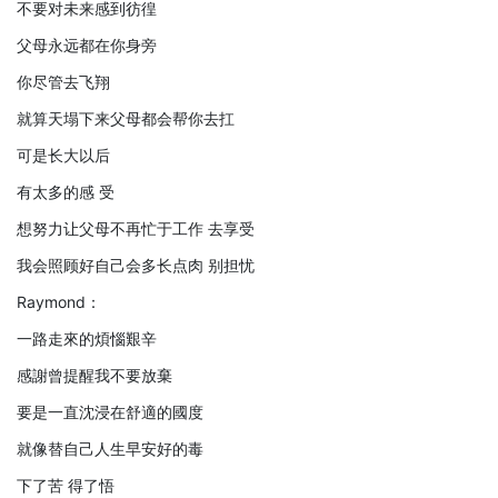
不要对未来感到彷徨
父母永远都在你身旁
你尽管去飞翔
就算天塌下来父母都会帮你去扛
可是长大以后
有太多的感 受
想努力让父母不再忙于工作 去享受
我会照顾好自己会多长点肉 别担忧
Raymond：
一路走來的煩惱艱辛
感謝曾提醒我不要放棄
要是一直沈浸在舒適的國度
就像替自己人生早安好的毒
下了苦 得了悟