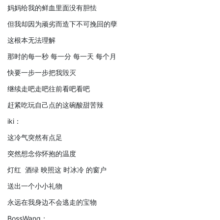
妈妈给我的鲜血里面没有胆怯
但我却因为顽劣而造下不可挽回的孽
这根本无法理解
那时的每一秒 每一分 每一天 每个月
快要一步一步把我毁灭
继续走吧走吧往前看吧看吧
赶紧吃玩自己点的这碗酸甜苦辣
iki：
这冷气突然有点足
突然想念你怀抱的温度
灯红 酒绿 映照这 时冰冷 的窗户
送出一个小小礼物
永远在我身边不会逃走的宝物
BossWang：