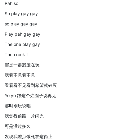
Pah so
So play gay gay
so play gay gay
Play pah gay gay
The one play gay
Then rock it
都是一群残废在玩
我看不见看不见
看看看不见看到希望就破灭
Yo yo 跟这个烂圈子说再见
那时刚玩说唱
我觉得前路一片闪光
可是没过多久
发现我差点饿死在这街上