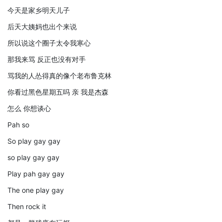
今天是家乡明天儿子
后天大姨妈也出个来说
所以说这个圈子太令我寒心
那我来骂 反正也没有对手
骂我的人怂得真的像个老布鲁克林
你看过黑色星期五吗 亲 我是杰森
怎么 你想谈心
Pah so
So play gay gay
so play gay gay
Play pah gay gay
The one play gay
Then rock it