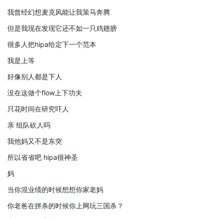
我曾经幻想麦克风能让我策马奔腾
但是我现在发现它还不如一只鸡翅膀
很多人把hipa给定下一个范本
我是上等
好像别人都是下人
没在这做个flow上下功夫
只花时间在研究吓人
亲 组队砍人吗
我他妈又不是东突
所以省省吧 hipa很神圣
妈
当你混业绩的时候想想你家老妈
你老爸在拼杀的时候你上网玩三国杀？