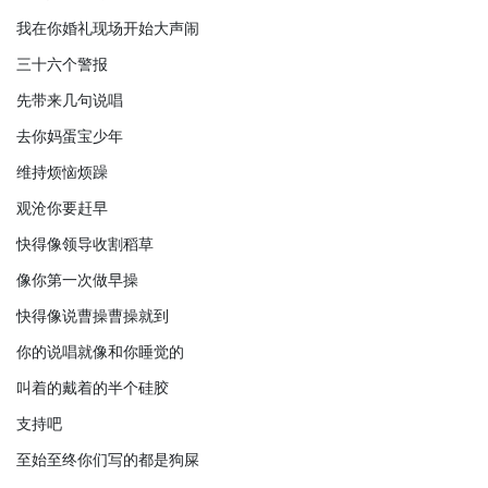
我在你婚礼现场开始大声闹
三十六个警报
先带来几句说唱
去你妈蛋宝少年
维持烦恼烦躁
观沧你要赶早
快得像领导收割稻草
像你第一次做早操
快得像说曹操曹操就到
你的说唱就像和你睡觉的
叫着的戴着的半个硅胶
支持吧
至始至终你们写的都是狗屎