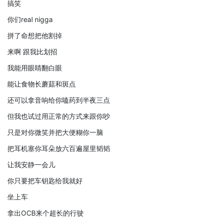
搞笑
你们real nigga
拼了命想把他割掉
来啊 跟我比划招
我能用眼睛翻白眼
能让食物长蘑菇和斑点
还可以拿音响给你嗑药到半夜三点
但我也试过用正常的方式来跟你吵
只是对你微笑并把大便糊你一脑
把耳机塞你耳朵放六百遍屋里韬韬
让我安静一会儿
你只要把车钥匙给我就好
坐上车
拿出OCB来个超长的行驶