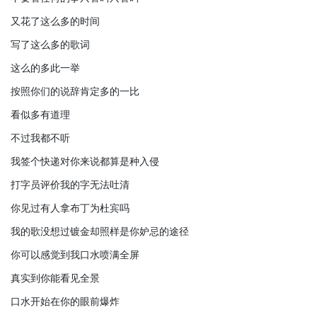
又花了这么多的时间
写了这么多的歌词
这么的多此一举
按照你们的说辞肯定多的一比
看似多有道理
不过我都不听
我签个快递对你来说都算是种入侵
打字员评价我的字无法吐清
你见过有人拿布丁为杜宾吗
我的歌没想过镀金却照样是你妒忌的途径
你可以感觉到我口水喷满全屏
真实到你能看见全景
口水开始在你的眼前爆炸