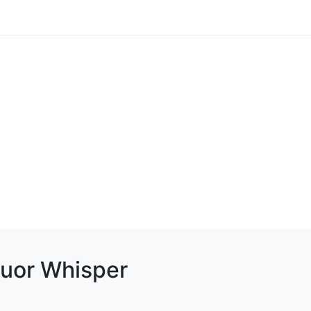
quor Whisper