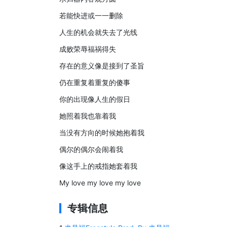
若能快进或一一删除
人生的机会就失去了光线
成败荣辱福祸得失
存在的意义像是接到了圣旨
仍在重复着重复的傻事
你的出现像人生的假日
她照着我也靠着我
当没有方向的时候她抱着我
偶尔的偶尔会闹着我
像这手上的戒指她套着我
My love my love my love
专辑信息