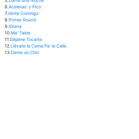
5
.
Dame una Noche
6
.
Acelerao' y Pico
7
.
Vente Conmigo
8
.
Primer Round
9
.
Sirena
10
.
Ma' Taide
11
.
Déjame Tocarte
12
.
Llévate la Cama Pa' la Calle
13
.
Dame un Chin