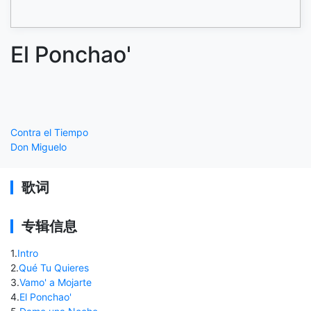
El Ponchao'
Contra el Tiempo
Don Miguelo
歌词
专辑信息
1
.
Intro
2
.
Qué Tu Quieres
3
.
Vamo' a Mojarte
4
.
El Ponchao'