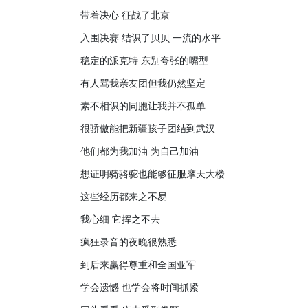
带着决心 征战了北京
入围决赛 结识了贝贝 一流的水平
稳定的派克特 东别夸张的嘴型
有人骂我亲友团但我仍然坚定
素不相识的同胞让我并不孤单
很骄傲能把新疆孩子团结到武汉
他们都为我加油 为自己加油
想证明骑骆驼也能够征服摩天大楼
这些经历都来之不易
我心细 它挥之不去
疯狂录音的夜晚很熟悉
到后来赢得尊重和全国亚军
学会遗憾 也学会将时间抓紧