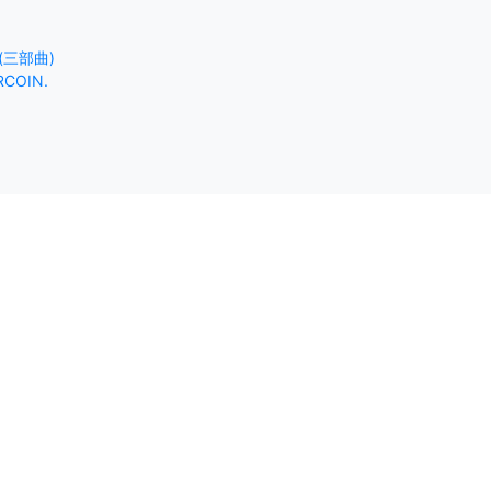
gy(三部曲)
R
COIN.