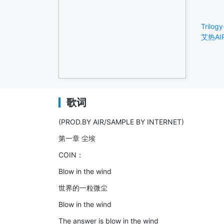
Trilo
艾热AI
歌词
(PROD.BY AIR/SAMPLE BY INTERNET)
第一章 尘埃
COIN：
Blow in the wind
世界的一粒微尘
Blow in the wind
The answer is blow in the wind