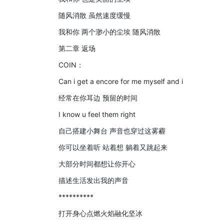
随风消散 虽然速度缓慢
我和你 两个渺小的尘埃 随风消散
第二章 返场
COIN：
Can i get a encore for me myself and i
经常在你耳边 预留的时间
I know u feel them right
自己搭建小舞台 声音也穿过这雾霾
你可以坐着听 站着想 躺着又跳起来
大部分时间都想让你开心
描述生活发出我的声音
**********
打开身心点燃火焰融化坚冰