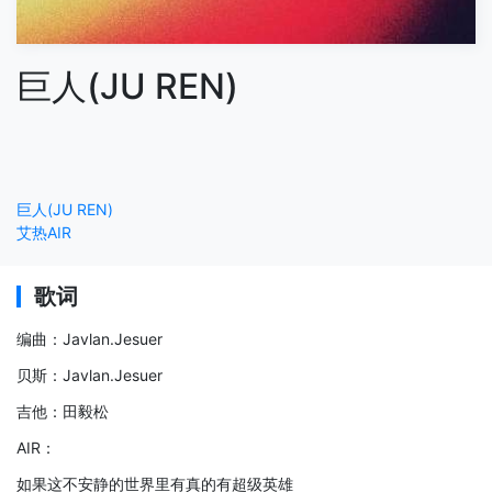
巨人(JU REN)
巨人(JU REN)
艾热AIR
歌词
编曲：Javlan.Jesuer
贝斯：Javlan.Jesuer
吉他：田毅松
AIR：
如果这不安静的世界里有真的有超级英雄