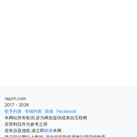
rapzh.com
2017 - 2026
歌手列表
专辑列表
联络
Facebook
本网站所有歌词,皆为网友提供或来自互联网
非营利仅作为参考之用
若有涉及侵权,请立即
联络
本网
将立刻从网站上拿掉, 并向持有版权者致以最深的歉意