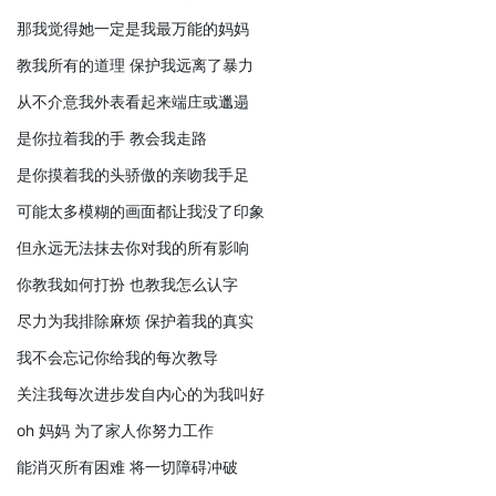
那我觉得她一定是我最万能的妈妈
教我所有的道理 保护我远离了暴力
从不介意我外表看起来端庄或邋遢
是你拉着我的手 教会我走路
是你摸着我的头骄傲的亲吻我手足
可能太多模糊的画面都让我没了印象
但永远无法抹去你对我的所有影响
你教我如何打扮 也教我怎么认字
尽力为我排除麻烦 保护着我的真实
我不会忘记你给我的每次教导
关注我每次进步发自内心的为我叫好
oh 妈妈 为了家人你努力工作
能消灭所有困难 将一切障碍冲破