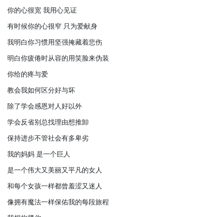
你的心很宽 我用心见证
有时候你的心很窄 只为爱献身
我明白你习惯用坚强掩藏着悲伤
明白你疲倦时从容的用笑脸来伪装
你给的疼与爱
教会我如何区分好与坏
除了学会感恩对人好以外
学会反省别总找理由想推卸
保持进步不管社会有多卑劣
我的妈妈 是一个巨人
是一个伟大又美丽又平凡的女人
和每个女孩一样都曾羞涩又迷人
像拥有魔法一样保佑我的每段旅程