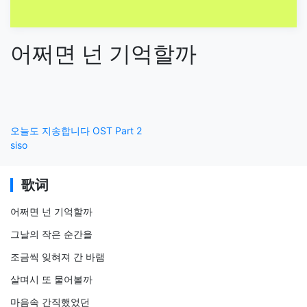
어쩌면 넌 기억할까
오늘도 지송합니다 OST Part 2
siso
歌词
어쩌면 넌 기억할까
그날의 작은 순간을
조금씩 잊혀져 간 바램
살며시 또 물어볼까
마음속 간직했었던