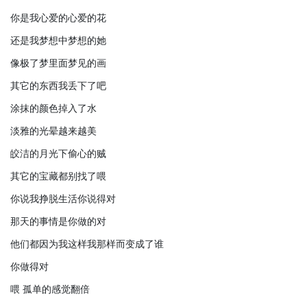
你是我心爱的心爱的花
还是我梦想中梦想的她
像极了梦里面梦见的画
其它的东西我丢下了吧
涂抹的颜色掉入了水
淡雅的光晕越来越美
皎洁的月光下偷心的贼
其它的宝藏都别找了喂
你说我挣脱生活你说得对
那天的事情是你做的对
他们都因为我这样我那样而变成了谁
你做得对
喂 孤单的感觉翻倍