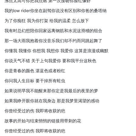
沸点太高可你把我点燃 第一次接吻你脸红像虾
我的low rider你坐在副驾你说没有区别和你爸的桑塔纳
为了你痴狂 我为你打架 给我的温柔 怎么放下
我有时总幻想陪你回家远离钢筋和水泥这滑稽的组合
那一场大雨我抱着你没音乐我们却不约而同跳起舞了
你懂我 我懂你 你想我 我想你 我爱你 这算是浪漫或幽默
你说天气不错 关于上句我爱你 要和我平分这秋色
你是青春的颜色 湛蓝色或者粉红
你问我人生目标 要干掉所有蛀虫
如果说明早我不能醒来那你定是我最后的夜里的梦
如果我睁开眼你就在我身边 那是我梦里渴望的感动
你曾经受过的伤 我即将收获的疤
故事的开始与结束悄悄的链接用带刺的花
你曾经受过的伤 我即将收获的疤