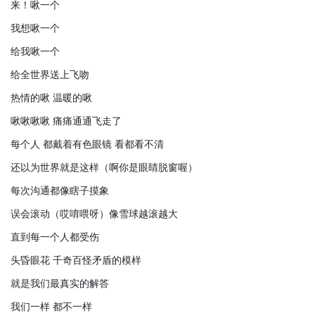
来！啾一个
我想啾一个
给我啾一个
给全世界送上飞吻
热情的啾 温暖的啾
啾啾啾啾 痛痛通通飞走了
每个人 都戴着有色眼镜 看都看不清
还以为世界就是这样（啊你是眼睛脱窗喔）
每次沟通都像瞎子摸象
误会滚动（哎唷喂呀）像雪球越滚越大
直到每一个人都受伤
头昏眼花 千奇百怪矛盾的模样
就是我们最真实的解答
我们一样 都不一样