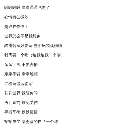
啾啾啾啾 痛痛通通飞走了
心情有些微妙
是谁在作怪？
世界怎么不是我想象
酸甜苦辣好复杂 整个脑袋乱糟糟
我需要一个吻（给我给我一个吻）
亲亲宝贝 不要害怕
亲亲手背 亲亲脸颊
红橙黄绿蓝靛紫
花花世界 我陪你闯
勇往直前 难免受伤
寻找平衡 跌跌撞撞
拍拍灰尘 给勇敢的自己一个吻