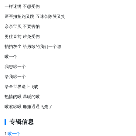
一样迷惘 不想受伤
歪歪扭扭跑又跳 五味杂陈哭又笑
亲亲宝贝 不要害怕
勇往直前 难免受伤
拍拍灰尘 给勇敢的我们一个吻
啾一个
我想啾一个
给我啾一个
给全世界送上飞吻
热情的啾 温暖的啾
啾啾啾啾 痛痛通通飞走了
专辑信息
1
.
啾一个