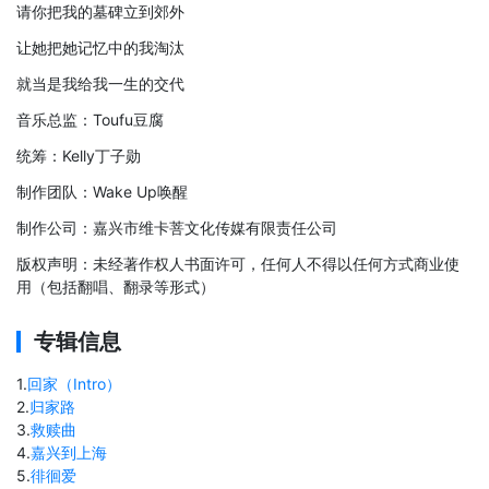
请你把我的墓碑立到郊外
让她把她记忆中的我淘汰
就当是我给我一生的交代
音乐总监：Toufu豆腐
统筹：Kelly丁子勋
制作团队：Wake Up唤醒
制作公司：嘉兴市维卡菩文化传媒有限责任公司
版权声明：未经著作权人书面许可，任何人不得以任何方式商业使
用（包括翻唱、翻录等形式）
专辑信息
1
.
回家（Intro）
2
.
归家路
3
.
救赎曲
4
.
嘉兴到上海
5
.
徘徊爱