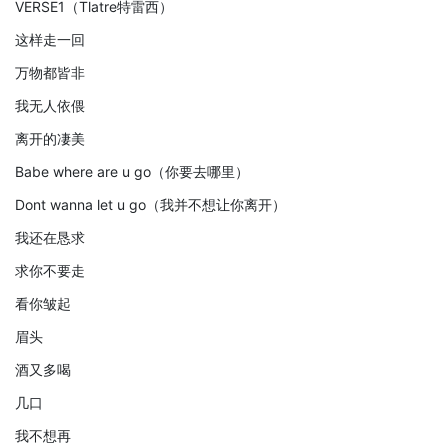
VERSE1（Tlatre特雷西）
这样走一回
万物都皆非
我无人依偎
离开的凄美
Babe where are u go（你要去哪里）
Dont wanna let u go（我并不想让你离开）
我还在恳求
求你不要走
看你皱起
眉头
酒又多喝
几口
我不想再