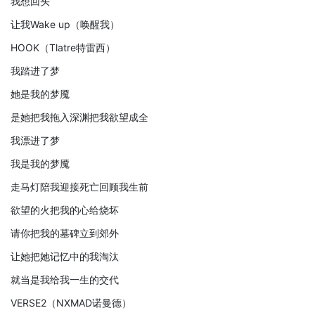
我想回头
让我Wake up（唤醒我）
HOOK（Tlatre特雷西）
我踏进了梦
她是我的梦魇
是她把我拖入深渊把我欲望成全
我漂进了梦
我是我的梦魇
走马灯陪我迎接死亡回顾我生前
欲望的火把我的心给烧坏
请你把我的墓碑立到郊外
让她把她记忆中的我淘汰
就当是我给我一生的交代
VERSE2（NXMAD诺曼德）