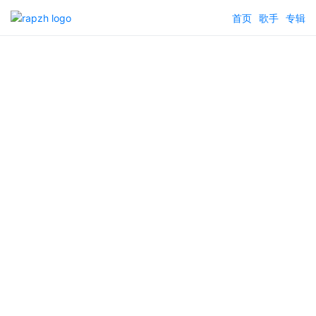
首页
歌手
专辑