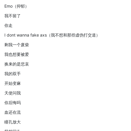
Emo（抑郁）
我不留了
你走
I dont wanna fake axs（我不想和那些虚伪打交道）
剩我一个废柴
我也想要被爱
换来的是悲哀
我的双手
开始变麻
天使问我
你后悔吗
血还在流
瞳孔放大