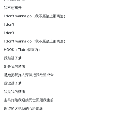
我不想离开
I don’t wanna go（我不愿踏上那离途）
I don’t
I don’t
I don’t wanna go（我不愿踏上那离途）
HOOK（Tlatre特雷西）
我踏进了梦
她是我的梦魇
是她把我拖入深渊把我欲望成全
我漂进了梦
我是我的梦魇
走马灯陪我迎接死亡回顾我生前
欲望的火把我的心给烧坏