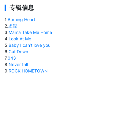
专辑信息
1
.
Burning Heart
2
.
虚假
3
.
Mama Take Me Home
4
.
Look At Me
5
.
Baby I can’t love you
6
.
Cut Down
7
.
043
8
.
Never fall
9
.
ROCK HOMETOWN