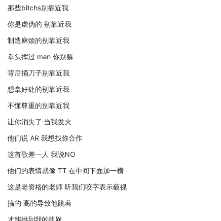
那些bitchs别靠近我
你是虚伪的 别靠近我
制造麻烦的别靠近我
拳头挥过 man 你别躲
背后捅刀子别靠近我
想拿好处的别靠近我
不懂尊重的别靠近我
让你消失了 当我发火
他们说 AR 我想找你合作
这首歌差一人 我说NO
他们的表情就像 TT 在中间下面加一横
这是老资格的老师 听我们咬字表示藐视
搞的 高的导致他跳着
才能挑到我的脚趾