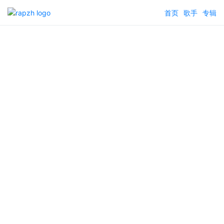
首页
歌手
专辑