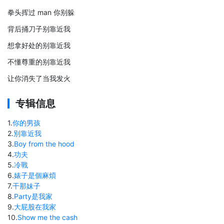
拳头挥过 man 你别躲
背后捅刀子别靠近我
想拿好处的别靠近我
不懂尊重的别靠近我
让你消失了当我发火
专辑信息
1
.
你的男孩
2
.
別靠近我
3
.
Boy from the hood
4
.
功夫
5
.
冷戰
6
.
婊子是個麻煩
7
.
干那妹子
8
.
Party是我家
9
.
大屁股在我家
10
.
Show me the cash