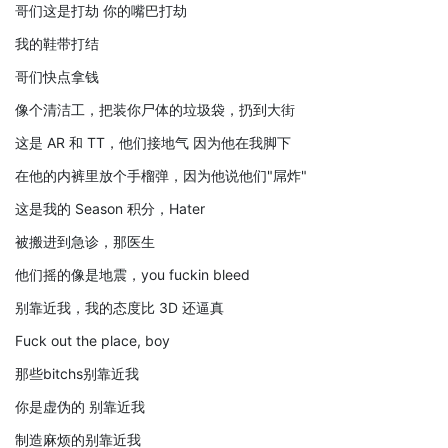
哥们这是打劫 你的嘴巴打劫
我的鞋带打结
哥们快点拿钱
像个清洁工，把装你尸体的垃圾袋，扔到大街
这是 AR 和 TT，他们接地气 因为他在我脚下
在他的内裤里放个手榴弹，因为他说他们"屌炸"
这是我的 Season 积分，Hater
被搬进到急诊，那医生
他们摇的像是地震，you fuckin bleed
别靠近我，我的态度比 3D 还逼真
Fuck out the place, boy
那些bitchs别靠近我
你是虚伪的 别靠近我
制造麻烦的别靠近我