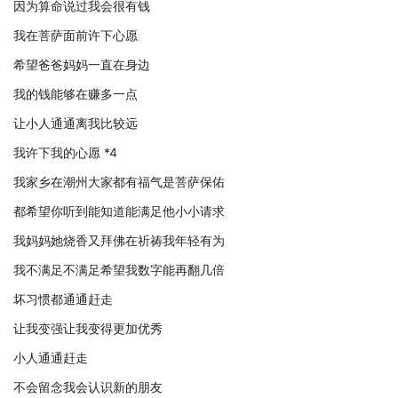
因为算命说过我会很有钱
我在菩萨面前许下心愿
希望爸爸妈妈一直在身边
我的钱能够在赚多一点
让小人通通离我比较远
我许下我的心愿 *4
我家乡在潮州大家都有福气是菩萨保佑
都希望你听到能知道能满足他小小请求
我妈妈她烧香又拜佛在祈祷我年轻有为
我不满足不满足希望我数字能再翻几倍
坏习惯都通通赶走
让我变强让我变得更加优秀
小人通通赶走
不会留念我会认识新的朋友