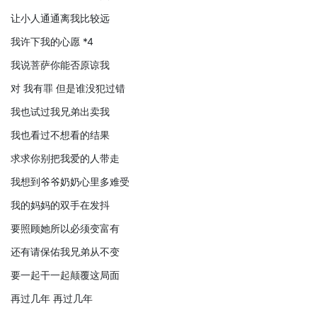
让小人通通离我比较远
我许下我的心愿 *4
我说菩萨你能否原谅我
对 我有罪 但是谁没犯过错
我也试过我兄弟出卖我
我也看过不想看的结果
求求你别把我爱的人带走
我想到爷爷奶奶心里多难受
我的妈妈的双手在发抖
要照顾她所以必须变富有
还有请保佑我兄弟从不变
要一起干一起颠覆这局面
再过几年 再过几年