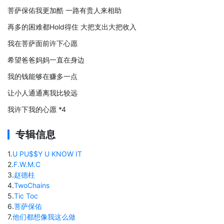
菩萨保佑我更加酷 一路有贵人来相助
再多的困难都Hold得住 大把支出大把收入
我在菩萨面前许下心愿
希望爸爸妈妈一直在身边
我的钱能够在赚多一点
让小人通通离我比较远
我许下我的心愿 *4
专辑信息
1
.
U PU$$Y U KNOW IT
2
.
F.W.M.C
3
.
赵德柱
4
.
TwoChains
5
.
Tic Toc
6
.
菩萨保佑
7
.
他们都想像我这么做