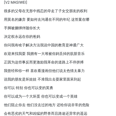
[V2 MASIWEI]
很多的父母在无形中残忍的夺走了子女交朋友的权利
用莫名的嫌弃 要如何去沟通在不同的年纪 这答案在哪
手脚被捆绑伴随你长大
决定权永远在你的爸妈
你问我有啥子解决方法我说中国的教育是神通广大
欢迎来找我耍 我拥有一大堆被你妈丢掉的肮脏音乐
正因为这些事反而更激励我革命的道路上不停拼搏
我曾经和你一样 喜欢看漫画但他们说太色情太暴力
说我的朋友是坏娃娃 不准我出去耍家里面呆到起
你可以 特别 你也可以变的英勇
你可以成为一个大坏蛋 你也可以变成一个英雄
他们阻止你去 他们没去过的地方 还给你说非常的危险
会有恶劣的天气和凶猛的野兽而且路途还异常的遥远