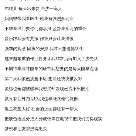
弟娃儿 每天出来耍 至少一车人
妈妈曾带我看医生 说我有强烈多动症
不准我出门耍你们都承担 监督我学习的重任
音乐跟我会有共振 作业只会让我痛恨
强加的观念 固执的安排 我才不想遗憾终生
越来越繁重的作业任务让我非常后悔加入了少先队
不期待毕业才能拿的证书我想要的是每天能早点睡
第二天我依然疲惫不堪 想法还统统被反对
灵感也全都被碾碎我想哭却发现已流不出眼泪
就只有往外跑 以为我这样能跟他们抗衡
但是我想太好 社会的上面都还有一帮人
把肤色给区分把人分成低等在电视中把我们变得现实
梦想和朋友都患得患失