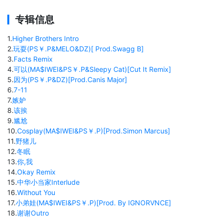
专辑信息
1
.
Higher Brothers Intro
2
.
玩耍(PS￥.P&MELO&DZ)[ Prod.Swagg B]
3
.
Facts Remix
4
.
可以(MA$IWEI&PS￥.P&Sleepy Cat)[Cut It Remix]
5
.
因为(PS￥.P&DZ)[Prod.Canis Major]
6
.
7-11
7
.
嫉妒
8
.
该挨
9
.
尴尬
10
.
Cosplay(MA$IWEI&PS￥.P)[Prod.Simon Marcus]
11
.
野猪儿
12
.
冬眠
13
.
你,我
14
.
Okay Remix
15
.
中华小当家Interlude
16
.
Without You
17
.
小弟娃(MA$IWEI&PS￥.P)[Prod. By IGNORVNCE]
18
.
谢谢Outro