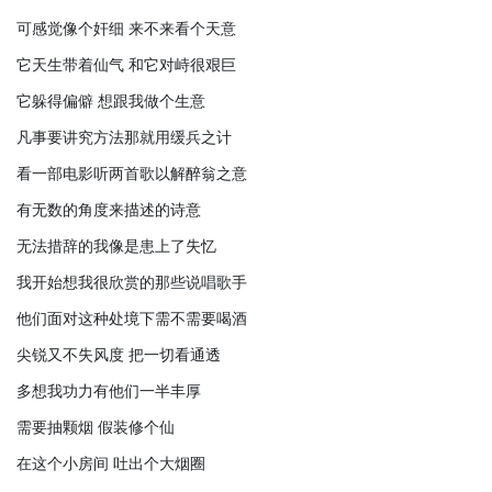
可感觉像个奸细 来不来看个天意
它天生带着仙气 和它对峙很艰巨
它躲得偏僻 想跟我做个生意
凡事要讲究方法那就用缓兵之计
看一部电影听两首歌以解醉翁之意
有无数的角度来描述的诗意
无法措辞的我像是患上了失忆
我开始想我很欣赏的那些说唱歌手
他们面对这种处境下需不需要喝酒
尖锐又不失风度 把一切看通透
多想我功力有他们一半丰厚
需要抽颗烟 假装修个仙
在这个小房间 吐出个大烟圈