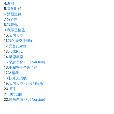
4
.
派对
5
.
青涩时代
6
.
清新之舞
7
.
为了你
8
.
我爱你
9
.
我不是情圣
10
.
我的天空
11
.
我的天空(伴奏)
12
.
无言的对白
13
.
心弦Pt.2
14
.
早恋早恋
15
.
早恋早恋 (Full Version)
16
.
把秘密全告诉了你
17
.
冰钢琴
18
.
快乐无词歌
19
.
我的天空 (影片剪辑版)
20
.
原来
21
.
冲向自由
22
.
冲向自由 (Full Version)