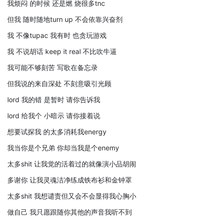
我烦闷 的时候 还是燃 烧很多tnc
但我 随时随地turn up 不会依靠兴奋剂
我 不像tupac 我有时 也贪玩游戏
我 不说胡话 keep it real 不比吹牛逼
我可能不够刻苦 写歌在备忘录
但我说的来自深处 不刻意吸引光顾
lord 我的错 是暂时 请你告诉我
lord 给我个 小暗示 请你接着说
想要试探我 的太多消耗我energy
我当你是个兄弟 你却当我是个enemy
太多shit 让我觉的活着过的就像演小品胡闹
多谢你 让我灵魂洁净练成铁布衫和金钟罩
太多shit 我想谴责但又会不会显得我心胸小
做自己 我只愿跟随你其他的声音我听不到