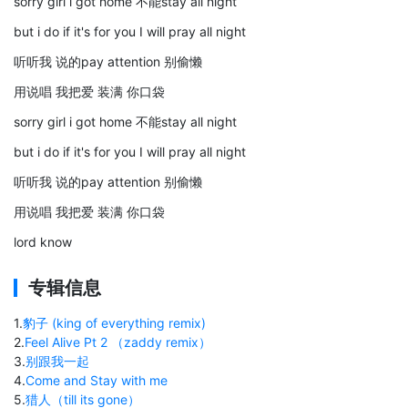
sorry girl i got home 不能stay all night
but i do if it's for you I will pray all night
听听我 说的pay attention 别偷懒
用说唱 我把爱 装满 你口袋
sorry girl i got home 不能stay all night
but i do if it's for you I will pray all night
听听我 说的pay attention 别偷懒
用说唱 我把爱 装满 你口袋
lord know
专辑信息
1
.
豹子 (king of everything remix)
2
.
Feel Alive Pt 2 （zaddy remix）
3
.
别跟我一起
4
.
Come and Stay with me
5
.
猎人（till its gone）