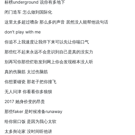
标榜underground 说你有多地下
闭门造车 怎么做到国际化
这里太多超过嘈杂 那么多的声音 居然没人能帮他说句话
don't play with me
你追不上我速度让我停下来可以先让你喘口气
那些红不起来永远不会意识到自己是真的没实力
别再写你那些烂歌发到网上你会发现根本没人听
真的伤脑筋 太过伤脑筋
你想要碰瓷 那老子把你撞飞
无人问津 你看看你多狼狈
2017 她身价变的昂贵
那些faker 是时候准备runaway
给你留口饭 是因为我心太软
太多舆论家 没时间听他讲