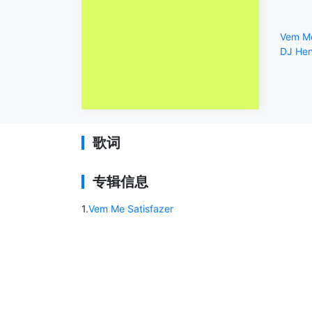
Vem Me
DJ Hen
歌词
专辑信息
1
.
Vem Me Satisfazer