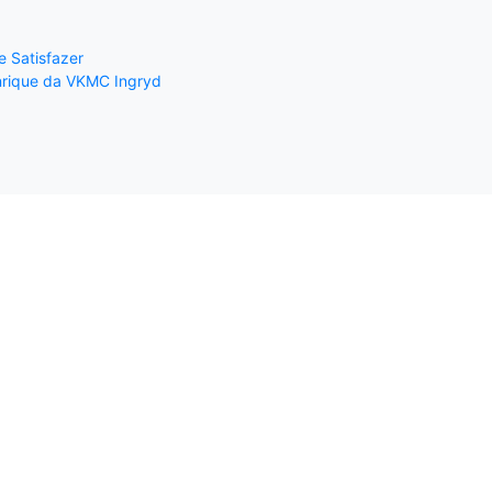
 Satisfazer
rique da VK
MC Ingryd