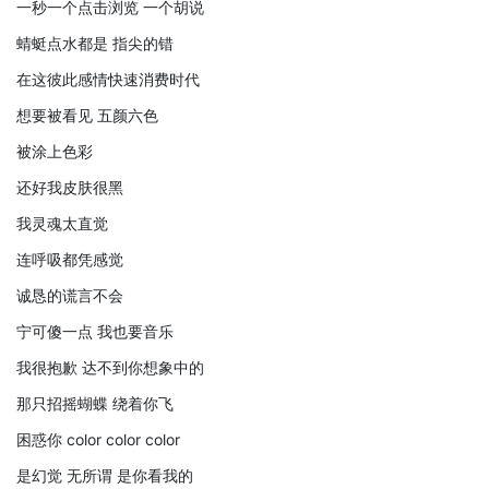
一秒一个点击浏览 一个胡说
蜻蜓点水都是 指尖的错
在这彼此感情快速消费时代
想要被看见 五颜六色
被涂上色彩
还好我皮肤很黑
我灵魂太直觉
连呼吸都凭感觉
诚恳的谎言不会
宁可傻一点 我也要音乐
我很抱歉 达不到你想象中的
那只招摇蝴蝶 绕着你飞
困惑你 color color color
是幻觉 无所谓 是你看我的