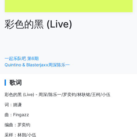
彩色的黑 (Live)
一起乐队吧 第6期
Quintino & Blasterjaxx
周深
陈乐一
歌词
彩色的黑 (Live) - 周深/陈乐一/罗奕钧/林耿铭/王柯/小伍
词：姚谦
曲：Fingazz
编曲：罗奕钧
采样：林朔/小伍