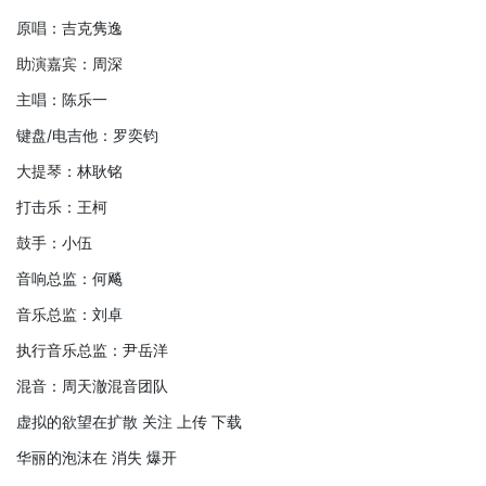
原唱：吉克隽逸
助演嘉宾：周深
主唱：陈乐一
键盘/电吉他：罗奕钧
大提琴：林耿铭
打击乐：王柯
鼓手：小伍
音响总监：何飚
音乐总监：刘卓
执行音乐总监：尹岳洋
混音：周天澈混音团队
虚拟的欲望在扩散 关注 上传 下载
华丽的泡沫在 消失 爆开