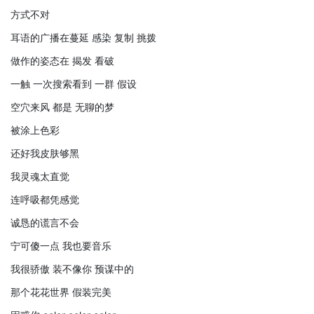
方式不对
耳语的广播在蔓延 感染 复制 挑拨
做作的姿态在 揭发 看破
一触 一次搜索看到 一群 假设
空穴来风 都是 无聊的梦
被涂上色彩
还好我皮肤够黑
我灵魂太直觉
连呼吸都凭感觉
诚恳的谎言不会
宁可傻一点 我也要音乐
我很骄傲 装不像你 预谋中的
那个花花世界 假装完美