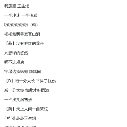
我遥望 玉生烟
一半凄迷 一半伤感
啦啦啦啦啦啦（药）
栩栩然飘零寂寞山涧
【蒜】没有鲜红的蔻丹
只想绿的悠然
听不进规劝
宁愿选择疯癫 踌躇间
【D】增一分太长 平添了忧伤
减一分太短 如此才好圆满
一丝浅笑润初妍
【药】天上人间一曲繁弦
但行处袅袅玉生烟