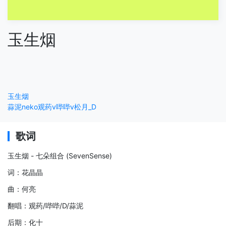
玉生烟
玉生烟
蒜泥neko
观药
v哔哔v
松月_D
歌词
玉生烟 - 七朵组合 (SevenSense)
词：花晶晶
曲：何亮
翻唱：观药/哔哔/D/蒜泥
后期：化十