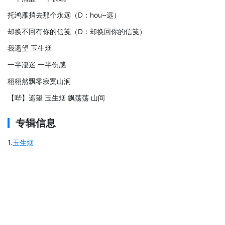
托鸿雁捎去那个永远（D：hou~远）
却换不回有你的信笺（D：却换回你的信笺）
我遥望 玉生烟
一半凄迷 一半伤感
栩栩然飘零寂寞山涧
【哔】遥望 玉生烟 飘荡荡 山间
专辑信息
1
.
玉生烟