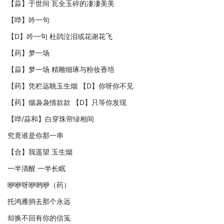
【蒜】于世间 瓦全玉碎的凄凄美美
【哔】吟一句
【D】吟一句 杜鹃泣泪或花谢花飞
【药】梦一场
【蒜】梦一场 精雕细琢与粉妆香培
【药】凭栏远眺玉生烟 【D】你呀你不见
【药】烟袅袅情款款 【D】只等你发现
【哔/蒜和】白穿珠帘绿相间
究竟谁是你那一串
【合】我遥望 玉生烟
一半清醒 一半长眠
咿咿呀咿哟咿（药）
托鸿雁捎去那个永远
却换不回有你的信笺