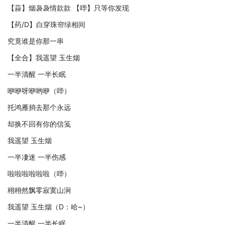
【蒜】烟袅袅情款款 【哔】只等你发现
【药/D】白穿珠帘绿相间
究竟谁是你那一串
【全合】我遥望 玉生烟
一半清醒 一半长眠
咿咿呀咿哟咿（哔）
托鸿雁捎去那个永远
却换不回有你的信笺
我遥望 玉生烟
一半凄迷 一半伤感
啦啦啦啦啦啦（哔）
栩栩然飘零寂寞山涧
我遥望 玉生烟（D：哈~）
一半清醒 一半长眠