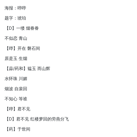
海报：哔哔
题字：琥珀
【D】一缕 烟眷眷
不似恋 青山
【哔】开在 磐石间
原是玉 生烟
【蒜/药和】韫玉 而山辉
水怀珠 川媚
烟波 自裴回
不知心 等谁
【哔】君不见
【D】君不见 红楼梦回的劳燕分飞
【药】于世间