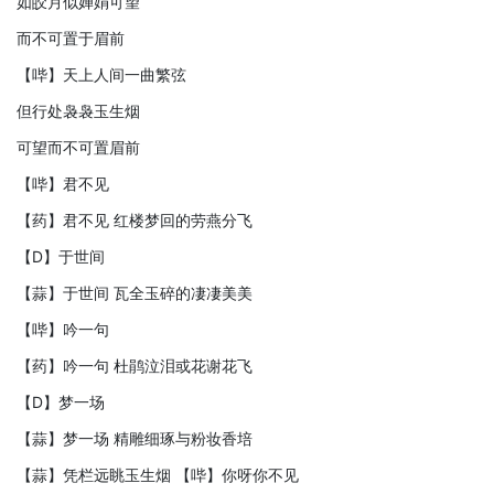
如皎月似婵娟可望
而不可置于眉前
【哔】天上人间一曲繁弦
但行处袅袅玉生烟
可望而不可置眉前
【哔】君不见
【药】君不见 红楼梦回的劳燕分飞
【D】于世间
【蒜】于世间 瓦全玉碎的凄凄美美
【哔】吟一句
【药】吟一句 杜鹃泣泪或花谢花飞
【D】梦一场
【蒜】梦一场 精雕细琢与粉妆香培
【蒜】凭栏远眺玉生烟 【哔】你呀你不见