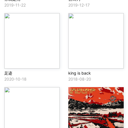
2019-11-22
2019-12-17
足迹
king is back
2020-10-18
2018-08-20