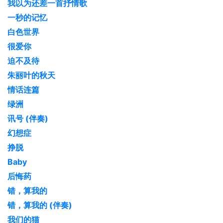
我以为还差一首抒情歌
一秒的记忆
白色世界
很爱你
迫不及待
朱丽叶的秋天
情话连篇
绿洲
讯号 (伴奏)
幻想症
挣脱
Baby
后悔药
错，算我的
错，算我的 (伴奏)
我们的猫