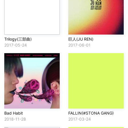
Trilogy(三部曲)
巨人(JU REN)
2017-05-24
2017-06-01
Bad Habit
FALLIN(#STONA GANG)
2018-11-28
2017-03-24