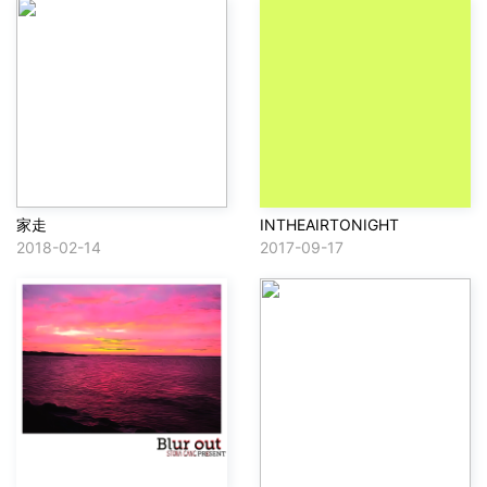
家走
INTHEAIRTONIGHT
2018-02-14
2017-09-17