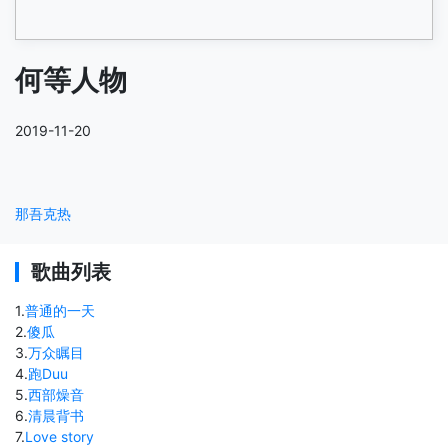
何等人物
2019-11-20
那吾克热
歌曲列表
1
.
普通的一天
2
.
傻瓜
3
.
万众瞩目
4
.
跑Duu
5
.
西部燥音
6
.
清晨背书
7
.
Love story