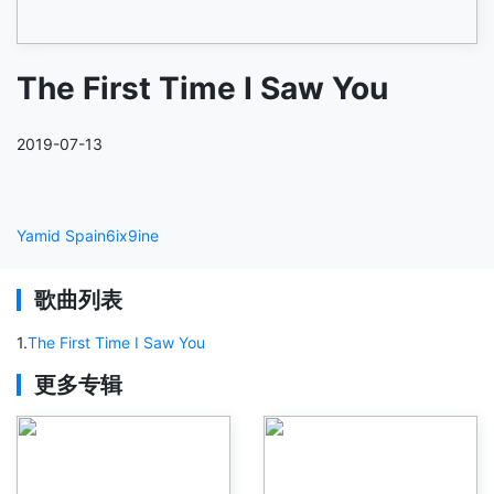
The First Time I Saw You
2019-07-13
Yamid Spain
6ix9ine
歌曲列表
1
.
The First Time I Saw You
更多专辑