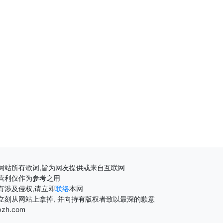
网站所有歌词,皆为网友提供或来自互联网
营利仅作为参考之用
有涉及侵权,请立即
联络
本网
立刻从网站上拿掉, 并向持有版权者致以最深的歉意
pzh.com