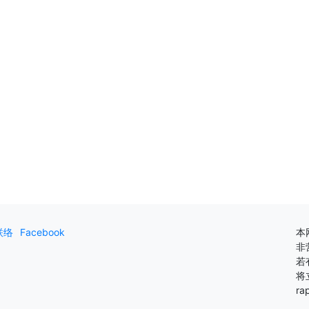
联络
Facebook
本
非
若
将
ra