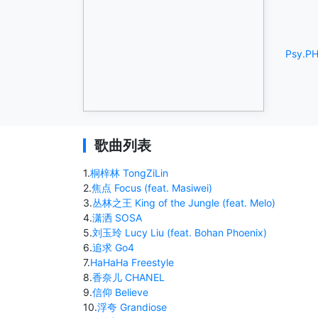
Psy.P
H
歌曲列表
1
.
桐梓林 TongZiLin
2
.
焦点 Focus (feat. Masiwei)
3
.
丛林之王 King of the Jungle (feat. Melo)
4
.
潇洒 SOSA
5
.
刘玉玲 Lucy Liu (feat. Bohan Phoenix)
6
.
追求 Go4
7
.
HaHaHa Freestyle
8
.
香奈儿 CHANEL
9
.
信仰 Believe
10
.
浮夸 Grandiose