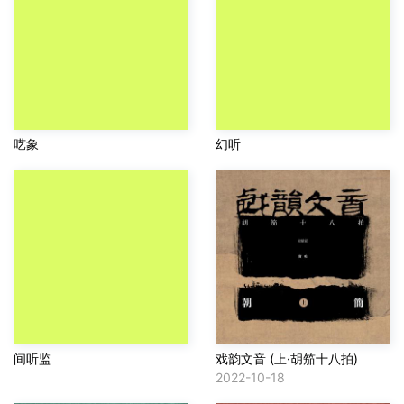
呓象
幻听
间听监
戏韵文音 (上·胡笳十八拍)
2022-10-18