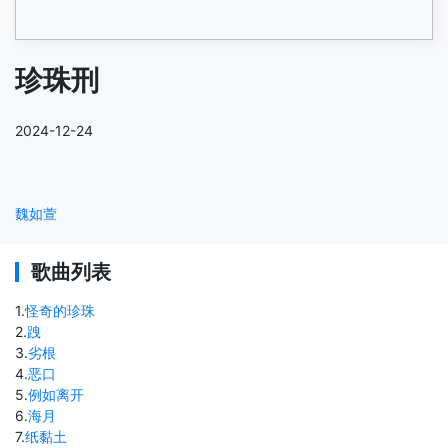
珍珠刑
2024-12-24
魏如萱
歌曲列表
1
.
怪奇的珍珠
2
.
跩
3
.
劣根
4
.
恶口
5
.
例如离开
6
.
海月
7
.
纸黏土