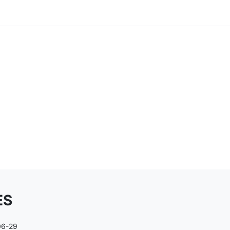
ES
06-29