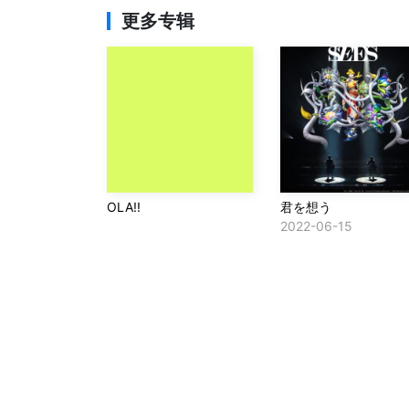
更多专辑
OLA!!
君を想う
2022-06-15