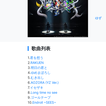
ゆず
歌曲列表
1
.
君を想う
2
.
RAKUEN
3
.
明日の君と
4
.
ゆめまぼろし
5
.
むき出し
6
.
AOZORA (YZ Ver.)
7
.
イセザキ
8
.
Long time no see
9
.
ゴールテープ
10
.
Endroll ~SEES~