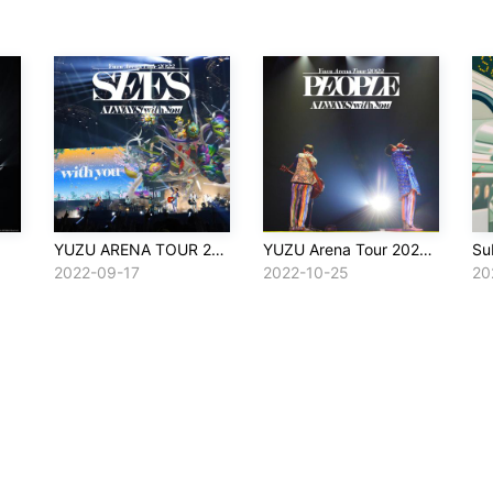
YUZU ARENA TOUR 2022 SEES -ALWAYS with you-
YUZU Arena Tour 2022 People -Always with You-
Su
2022-09-17
2022-10-25
20