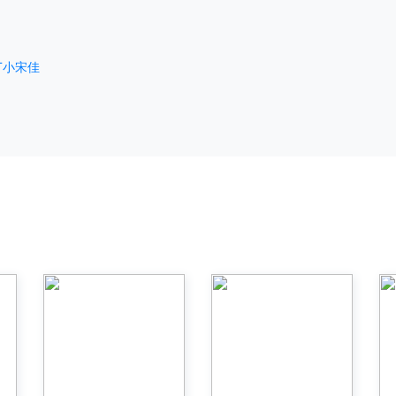
T
小宋佳